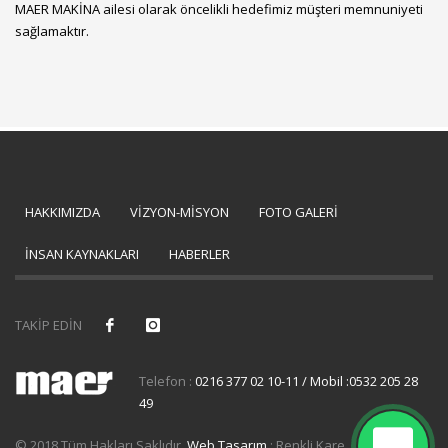
MAER MAKİNA ailesi olarak öncelikli hedefimiz müşteri memnuniyeti
sağlamaktır.
HAKKIMIZDA
VİZYON-MİSYON
FOTO GALERİ
İNSAN KAYNAKLARI
HABERLER
TAKİP EDİN
Telefon :
0216 377 02 10-11 / Mobil :0532 205 28
49
© 2018 Tüm Hakları Saklıdır.
Web Tasarım
: Renkli Kare