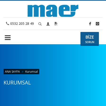
0532 205 28 49
BİZE
SORUN
ANA SAYFA
Kurumsal
KURUMSAL