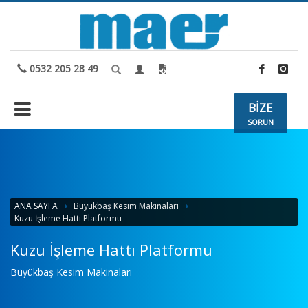
0532 205 28 49
BİZE
SORUN
'kuzu-isleme-hatti-platformu'
ANA SAYFA
Büyükbaş Kesim Makinaları
Kuzu İşleme Hattı Platformu
Kuzu İşleme Hattı Platformu
Büyükbaş Kesim Makinaları